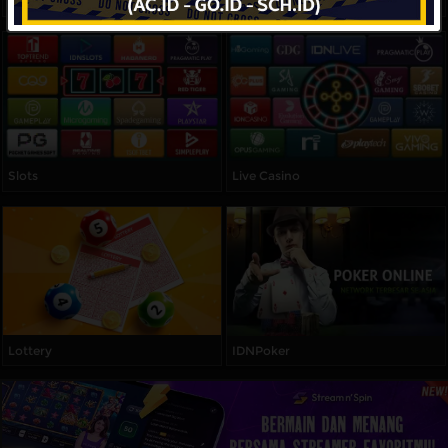
Sports
IDNLIVE
Referral
Promosi
Hubungi Kami
Live Chat
Slots
Live Casino
Pengaduan Customer
Pilih Bahasa:
MASUK
DAFTAR
Lottery
IDNPoker
&copy; Pragmaticwin - Situs Resmi Aman dan
Terpercaya. Hak Cipta Dilindungi.