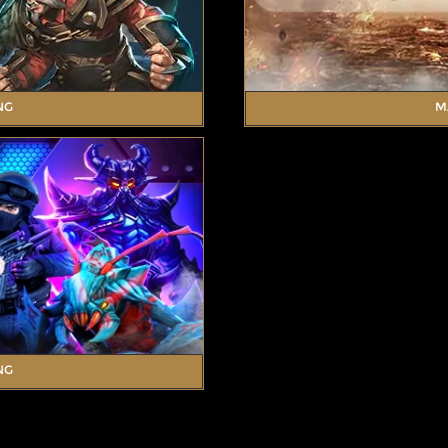
NG
M
NG