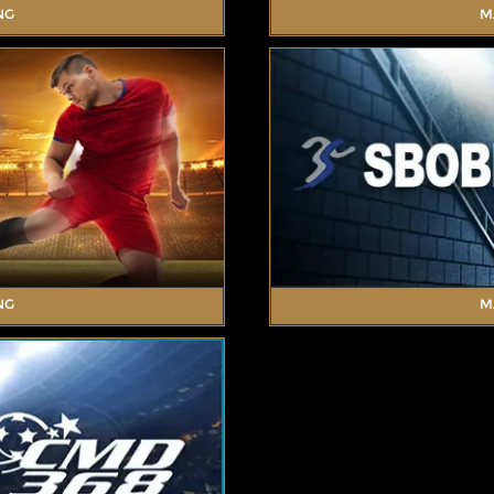
NG
M
NG
M