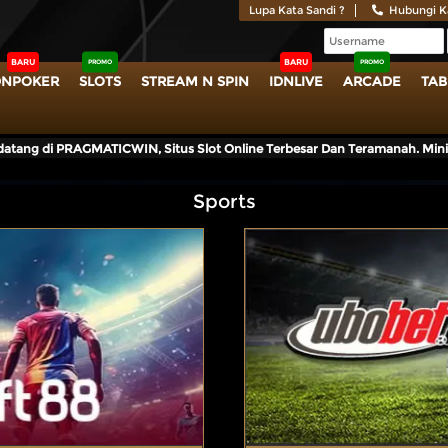
Lupa Kata Sandi ?
Hubungi K
BARU
BARU
PROMO
PROMO
DNPOKER
SLOTS
STREAM N SPIN
IDNLIVE
ARCADE
TAB
 PRAGMATICWIN, Situs Slot Online Terbesar Dan Teramanah. Minimal Depo
Sports