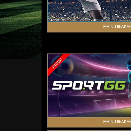
MAIN SEKARA
PROMO
MAIN SEKARA