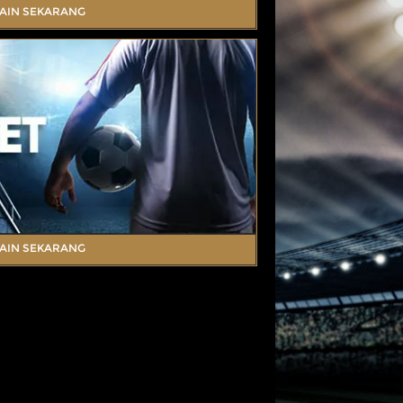
AIN SEKARANG
AIN SEKARANG