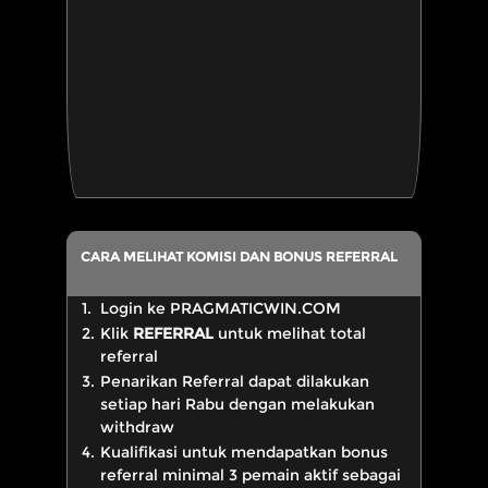
CARA MELIHAT KOMISI DAN BONUS REFERRAL
1.
Login ke PRAGMATICWIN.COM
2.
Klik
REFERRAL
untuk melihat total
referral
3.
Penarikan Referral dapat dilakukan
setiap hari Rabu dengan melakukan
withdraw
4.
Kualifikasi untuk mendapatkan bonus
referral minimal 3 pemain aktif sebagai