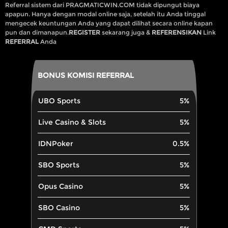
Referral sistem dari PRAGMATICWIN.COM tidak dipungut biaya
apapun. Hanya dengan modal online saja, setelah itu Anda tinggal
mengecek keuntungan Anda yang dapat dilihat secara online kapan
pun dan dimanapun.
REGISTER
sekarang juga &
REFERENSIKAN
Link
REFERRAL
Anda
BONUS KOMISI REFERRAL
UBO Sports
5%
Live Casino & Slots
5%
IDNPoker
0.5%
SBO Sports
5%
Opus Casino
5%
SBO Casino
5%