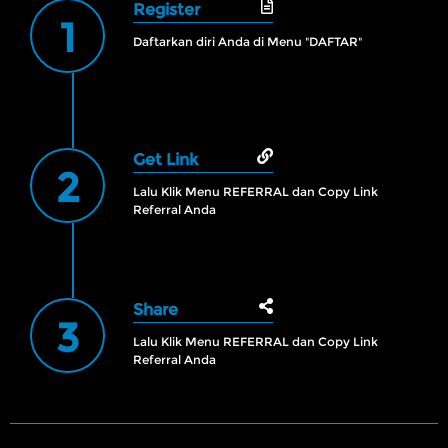
Register
1
Referral
Daftarkan diri Anda di Menu "DAFTAR"
Promosi
Hubungi Kami
Live Chat
Get Link
2
Lalu Klik Menu REFERRAL dan Copy Link
Pengaduan Customer
Referral Anda
Pilih Bahasa:
Share
3
MASUK
DAFTAR
Lalu Klik Menu REFERRAL dan Copy Link
Referral Anda
&copy; Pragmaticwin - Situs Resmi Aman dan
Terpercaya. Hak Cipta Dilindungi.