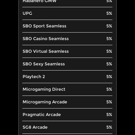
Habanero GMW
5%
UPG
5%
SBO Sport Seamless
5%
SBO Casino Seamless
5%
SBO Virtual Seamless
5%
SBO Sexy Seamless
5%
Playtech 2
5%
Microgaming Direct
5%
Microgaming Arcade
5%
Pragmatic Arcade
5%
SG8 Arcade
5%