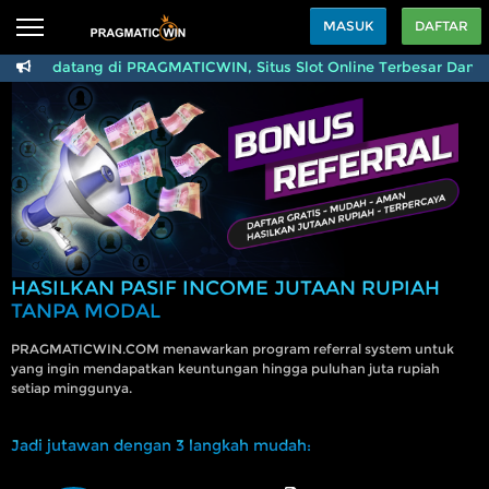
Beranda
MASUK
DAFTAR
lamat datang di PRAGMATICWIN, Situs Slot Online Terbesar Dan T
Sports
BARU
PROMO
Live Casino
BARU
IDNPoker
BARU
Slots
PROMO
IDNLIVE
BARU
HASILKAN PASIF INCOME JUTAAN RUPIAH
Stream N Spin
TANPA MODAL
Arcade
PROMO
PRAGMATICWIN.COM menawarkan program referral system untuk
yang ingin mendapatkan keuntungan hingga puluhan juta rupiah
Table Games
setiap minggunya.
Lottery
BARU
PROMO
Jadi jutawan dengan 3 langkah mudah:
IDNRaffle